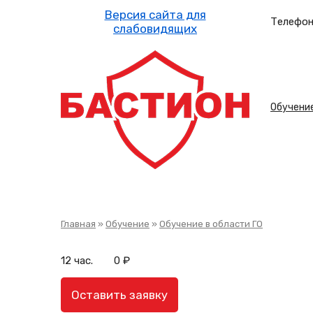
Перейти
к
Телефон
основному
содержанию
Осн
Обучени
нав
Строка
Главная
Обучение
Обучение в области ГО
навигации
12 час.
0 ₽