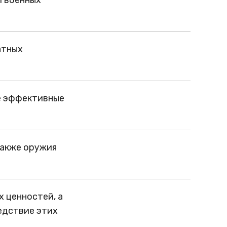
атных
ее эффективные
также оружия
 ценностей, а
едствие этих