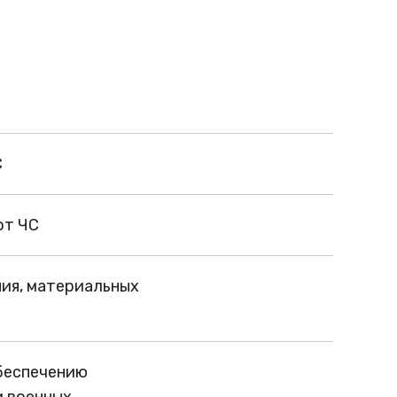
С
от ЧС
ния, материальных
обеспечению
и военных