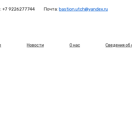
:
+7 9226277744
Почта:
bastion.utch@yandex.ru
овная
е
Новости
О нас
Сведения об
игация