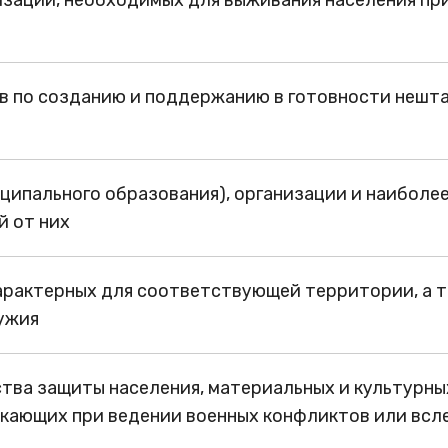
в по созданию и поддержанию в готовности нешт
иципального образования), организации и наибол
й от них
рактерных для соответствующей территории, а 
ужия
ва защиты населения, материальных и культурных
икающих при ведении военных конфликтов или всл