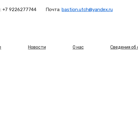
:
+7 9226277744
Почта:
bastion.utch@yandex.ru
овная
е
Новости
О нас
Сведения об
игация