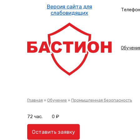
Перейти
к
Телефон
основному
содержанию
Осн
Обучени
нав
Строка
Главная
Обучение
Промышленная безопасность
навигации
72 час.
0 ₽