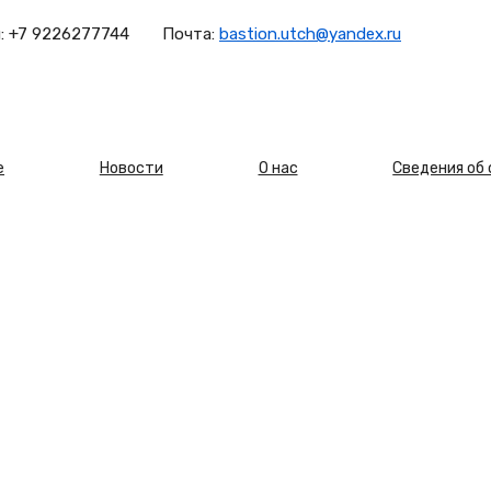
:
+7 9226277744
Почта:
bastion.utch@yandex.ru
овная
е
Новости
О нас
Сведения об
игация