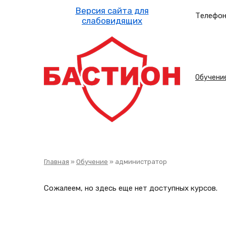
Перейти
к
Телефон
основному
содержанию
Осн
Обучени
нав
Строка
Главная
Обучение
администратор
навигации
Сожалеем, но здесь еще нет доступных курсов.