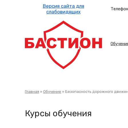
Перейти
к
Телефон
основному
содержанию
Осн
Обучени
нав
Строка
Главная
Обучение
Безопасность дорожного движе
навигации
Курсы обучения