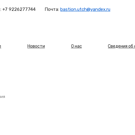
:
+7 9226277744
Почта:
bastion.utch@yandex.ru
овная
е
Новости
О нас
Сведения об
игация
ния