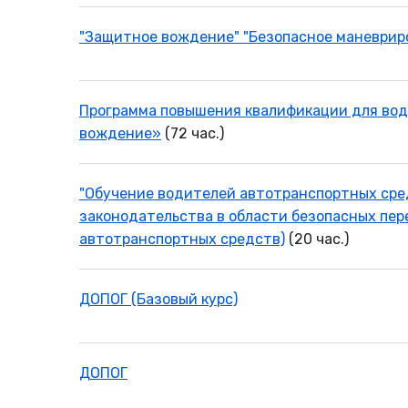
"Защитное вождение" "Безопасное маневрир
Программа повышения квалификации для во
вождение»
(72 час.)
"Обучение водителей автотранспортных сре
законодательства в области безопасных пер
автотранспортных средств)
(20 час.)
ДОПОГ (Базовый курс)
ДОПОГ