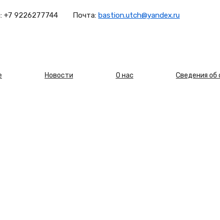
:
+7 9226277744
Почта:
bastion.utch@yandex.ru
овная
е
Новости
О нас
Сведения об
игация