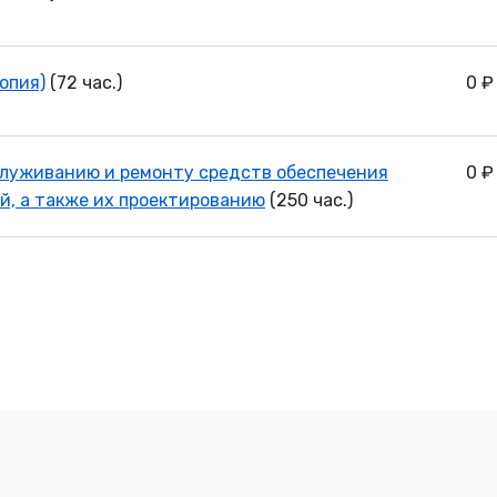
опия)
(72 час.)
0 ₽
служиванию и ремонту средств обеспечения
0 ₽
й, а также их проектированию
(250 час.)