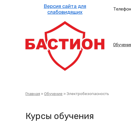
Перейти
к
Телефон
основному
содержанию
Осн
Обучени
нав
Строка
Главная
Обучение
Электробезопасность
навигации
Курсы обучения