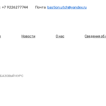
:
+7 9226277744
Почта:
bastion.utch@yandex.ru
овная
е
Новости
О нас
Сведения об
игация
 БАЗОВЫЙ КУРС