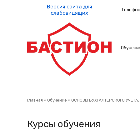
Перейти
к
Телефон
основному
содержанию
Осн
Обучени
нав
Строка
Главная
Обучение
ОСНОВЫ БУХГАЛТЕРСКОГО УЧЕТА.
навигации
Курсы обучения