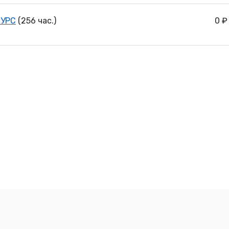
КУРС
(256 час.)
0 ₽