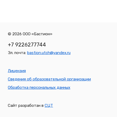
© 2026 ООО «Бастион»
+7 9226277744
Эл. почта:
bastion.utch@yandex.ru
Меню
Лицензия
в
Сведения об образовательной организации
подвале
Обработка персональных данных
Сайт разработан в
СЦТ