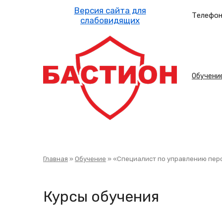
Перейти
к
Телефон
основному
содержанию
Осн
Обучени
нав
Строка
Главная
Обучение
«Специалист по управлению пер
навигации
Курсы обучения