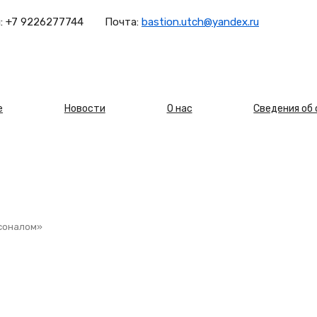
:
+7 9226277744
Почта:
bastion.utch@yandex.ru
овная
е
Новости
О нас
Сведения об
игация
соналом»